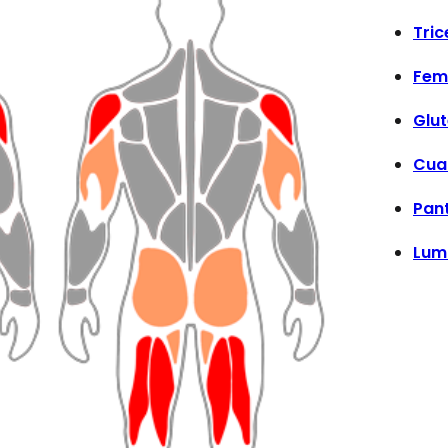
Tric
Fem
Glut
Cua
Pant
Lum