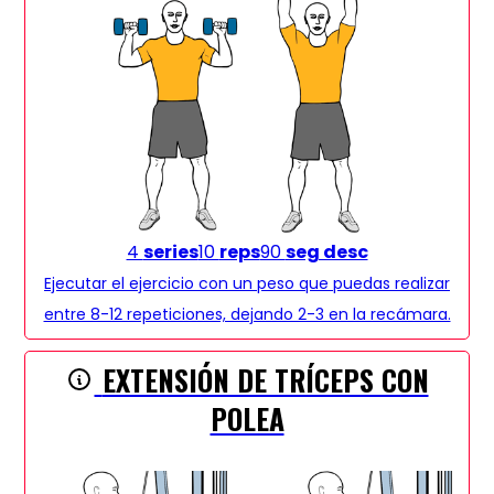
4
series
10
reps
90
seg desc
Ejecutar el ejercicio con un peso que puedas realizar
entre 8-12 repeticiones, dejando 2-3 en la recámara.
EXTENSIÓN DE TRÍCEPS CON
POLEA