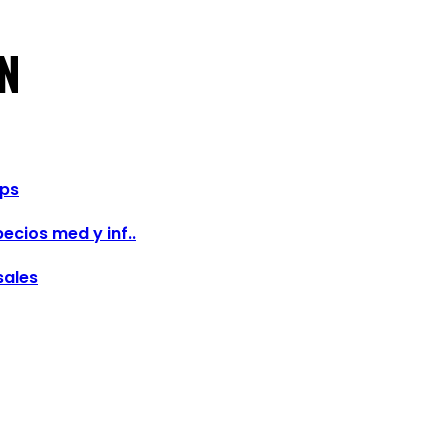
N
eps
ecios med y inf..
sales